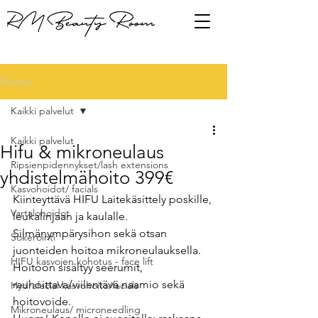
Päivitys
Kaikki palvelut
Kaikki palvelut
Hifu & mikroneulaus
Ripsienpidennykset/lash extensions
yhdistelmähoito 399€
Kasvohoidot/ facials
Kiinteyttävä HIFU Laitekäsittely poskille, 
Vartalohoidot
leukalinjaan ja kaulalle. 
Silmänympärysihon sekä otsan 
Sokerointi
juonteiden hoitoa mikroneulauksella. 
HIFU kasvojen kohotus - face lift
Hoitoon sisältyy seerumit, 
rauhoittava/viilentävä naamio sekä 
Hydrafacial kasvohoito/facials
hoitovoide. 
Mikroneulaus/ microneedling