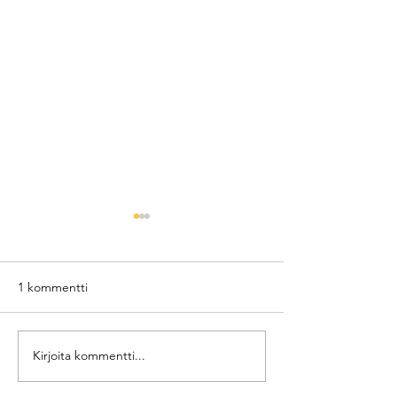
1 kommentti
BioRePeelCl3
Pink anti-age me
Kirjoita kommentti...