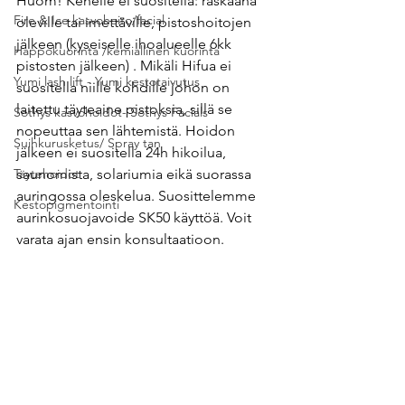
Huom! Kenelle ei suositella: raskaana 
Fire & Ice kasvohoito/facial
oleville tai imettäville, pistoshoitojen 
jälkeen (kyseiselle ihoalueelle 6kk 
Happokuorinta /kemiallinen kuorinta
pistosten jälkeen) . Mikäli Hifua ei 
Yumi lash lift - Yumi kestotaivutus
suositella niille kohdille johon on 
laitettu täyteaine pistoksia, sillä se 
Sothys kasvohoidot- Sothys Facials
nopeuttaa sen lähtemistä. Hoidon 
Suihkurusketus/ Spray tan
jälkeen ei suositella 24h hikoilua, 
Täytehoidot
saunomista, solariumia eikä suorassa 
auringossa oleskelua. Suosittelemme 
Kestopigmentointi
aurinkosuojavoide SK50 käyttöä. Voit 
varata ajan ensin konsultaatioon.