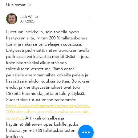
Uusimmat
Jack White
05.7.2025
Luettuani artikkelin, sain todella hyvän 
käsityksen siitä, miten 200 % talletusbonus 
toimii ja miksi se on pelaajien suosiossa. 
Erityisesti pidin siitä, miten bonuksen avulla 
pelikassaa voi kasvattaa merkittävästi – jopa 
kolminkertaiseksi alkuperäiseen 
talletukseen verrattuna. Tämä antaa 
pelaajalle enemmän aikaa kokeilla pelejä ja 
kasvattaa mahdollisuuksia voittaa. Bonuksen 
ehdot ja kierrätysvaatimukset ovat toki 
tärkeitä huomioida, jotta ei tule yllätyksiä. 
Suosittelen tutustumaan tarkemmin: 
https://www.parhaatnettikasinot.org/miten-
200-talletusbonus-toimii-ja-miksi-se-on-niin-
suosittu/
. Artikkeli oli selkeä ja 
käytännönläheinen opas kaikille, jotka 
haluavat ymmärtää talletusbonusten 
logiikkaa.