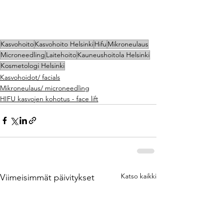
Kasvohoito
Kasvohoito Helsinki
Hifu
Mikroneulaus
Microneedling
Laitehoito
Kauneushoitola Helsinki
Kosmetologi Helsinki
Kasvohoidot/ facials
Mikroneulaus/ microneedling
HIFU kasvojen kohotus - face lift
Katso kaikki
Viimeisimmät päivitykset