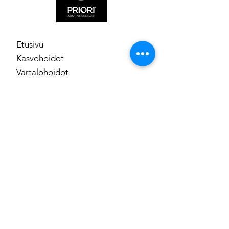
Etusivu
Kasvohoidot
Vartalohoidot
Manikyyri ja pedikyyri
Ripset ja kulmat
Karvanpoisto
Meikki
Tuotesarjat
Lahjakortti
Ota yhteyttä
Osoite: