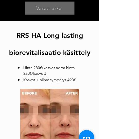
Varaa aika
RRS HA Long lasting
biorevitalisaatio käsittely
Hinta 280€/kasvot norm.hinta
320€/kasvott
Kasvot + silmänympärys 490€