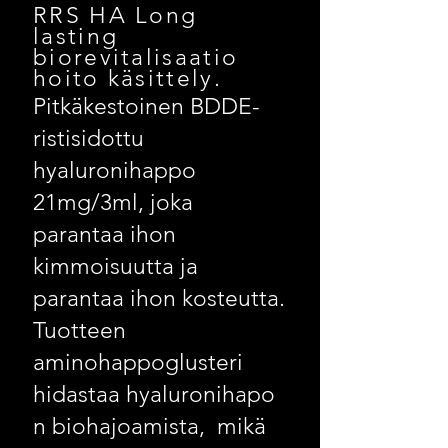
​RRS HA Long
lasting
biorevitalisaatio
hoito käsittely.
Pitkäkestoinen BDDE-
ristisidottu
hyaluronihappo
21mg/3ml, joka
parantaa ihon
kimmoisuutta ja
parantaa ihon kosteutta.
Tuotteen
aminohappoglusteri
hidastaa
hyaluronihapo
n biohajoamista, mikä