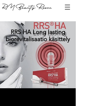
RRS HA Long lasting
biorevitalisaatio käsittely