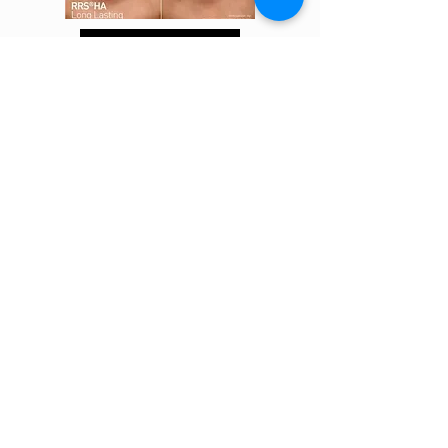
Varaa aika
Etusivu
Kasvohoidot
Vartalohoidot
Manikyyri ja pedikyyri
Ripset ja kulmat
Karvanpoisto
Meikki
Tuotesarjat
Lahjakortti
Ota yhteyttä