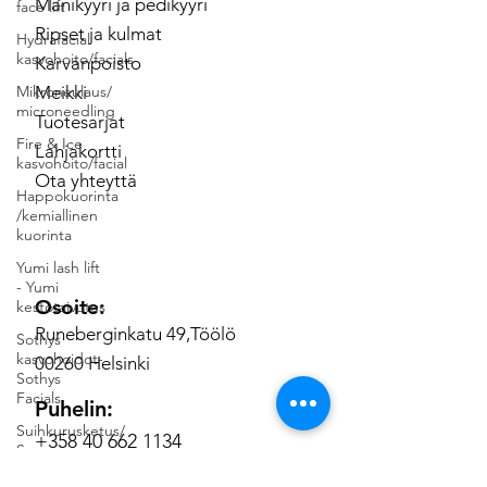
Manikyyri ja pedikyyri
face lift
Ripset ja kulmat
Hydrafacial
kasvohoito/facials
Karvanpoisto
Mikroneulaus/
Meikki
microneedling
Tuotesarjat
Fire & Ice
Lahjakortti
kasvohoito/facial
Ota yhteyttä
Happokuorinta
/kemiallinen
kuorinta
Yumi lash lift
- Yumi
Osoite:
kestotaivutus
Runeberginkatu 49,Töölö
Sothys
kasvohoidot-
00260 Helsinki
Sothys
Facials
Puhelin:
Suihkurusketus/
+358 40 662 1134
Spray tan
Täytehoidot