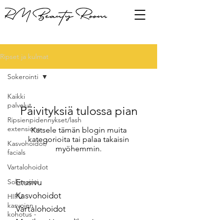
Ripset ja kulmat
Sokerointi
Kaikki
palvelut
Päivityksiä tulossa pian
Ripsienpidennykset/lash
extensions
Katsele tämän blogin muita
kategorioita tai palaa takaisin
Kasvohoidot/
myöhemmin.
facials
Vartalohoidot
Sokerointi
Etusivu
Kasvohoidot
HIFU
kasvojen
Vartalohoidot
kohotus -