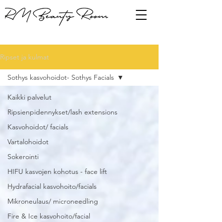
Ripset ja kulmat
Sothys kasvohoidot- Sothys Facials
Kaikki palvelut
Ripsienpidennykset/lash extensions
Kasvohoidot/ facials
Vartalohoidot
Sokerointi
HIFU kasvojen kohotus - face lift
Hydrafacial kasvohoito/facials
Mikroneulaus/ microneedling
Fire & Ice kasvohoito/facial