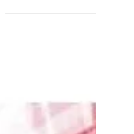
Tehohoito, jolla hoidetaan tummuutta,
silmänmpärysalueen turvotusta, ilmejuonteita ja
sinisen valon aiheuttamia vaurioita. Hoito sisältää...