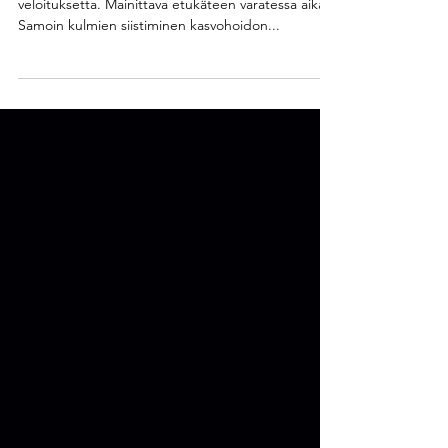
Kasvohoidon jälkeinen kevyt päivämeikki
veloituksetta. Mainittava etukäteen varatessa aikaa.
Samoin kulmien siistiminen kasvohoidon...