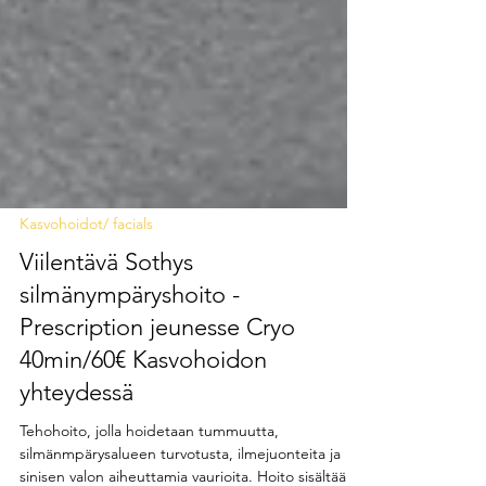
Kasvohoidot/ facials
Viilentävä Sothys
silmänympäryshoito -
Prescription jeunesse Cryo
40min/60€ Kasvohoidon
yhteydessä