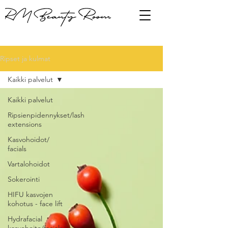
Ripset ja kulmat
Kaikki palvelut
Kaikki palvelut
Ripsienpidennykset/lash
extensions
Kasvohoidot/
facials
Vartalohoidot
Sokerointi
HIFU kasvojen
kohotus - face lift
Hydrafacial