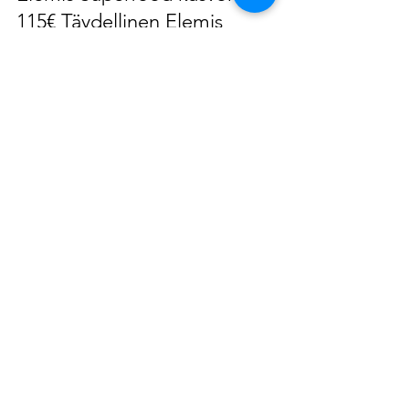
Kasvohoidot/ facials
Elemis Superfood kasvohoito
115€ Täydellinen Elemis
kasvohoito134€
Hemmotteleva Spa kasvohoito, aromaattisilla
Superfood tuotteilla, jotka sisältävät vitamiineja ja
antioksidantteja. Kuorinnan,...
Etusivu
Kasvohoidot
Vartalohoidot
Manikyyri ja pedikyyri
Ripset ja kulmat
Karvanpoisto
Meikki