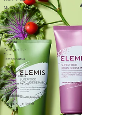
kasvohoito/facials
Mikroneulaus/
microneedling
Fire & Ice
kasvohoito/facial
Happokuorinta
/kemiallinen
kuorinta
Yumi lash lift -
Yumi
kestotaivutus
Sothys
kasvohoidot-
Sothys Facials
Suihkurusketus/
Spray tan
Täytehoidot
Kestopigmentointi