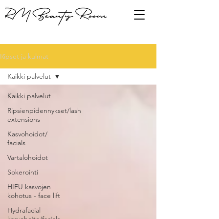
Ripset ja kulmat
Kaikki palvelut
Kaikki palvelut
Ripsienpidennykset/lash
extensions
Kasvohoidot/
facials
Vartalohoidot
Sokerointi
HIFU kasvojen
kohotus - face lift
Hydrafacial