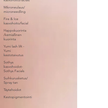
kasvohoito/facials
Mikroneulaus/
microneedling
Fire & Ice
kasvohoito/facial
Happokuorinta
/kemiallinen
kuorinta
Yumi lash lift -
Yumi
kestotaivutus
Sothys
kasvohoidot-
Sothys Facials
Suihkurusketus/
Spray tan
Täytehoidot
Kestopigmentointi