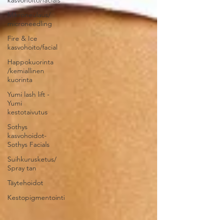
kasvohoito/facials
Mikroneulaus/
microneedling
Fire & Ice
kasvohoito/facial
Happokuorinta
/kemiallinen
kuorinta
Yumi lash lift -
Yumi
kestotaivutus
Sothys
kasvohoidot-
Sothys Facials
Suihkurusketus/
Spray tan
Täytehoidot
Kestopigmentointi