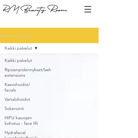
Ripset ja kulmat
Kaikki palvelut
Kaikki palvelut
Ripsienpidennykset/lash
extensions
Kasvohoidot/
facials
Vartalohoidot
Sokerointi
HIFU kasvojen
kohotus - face lift
Hydrafacial