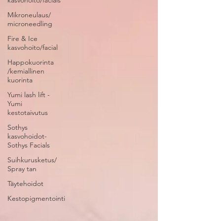
kasvohoito/facials
Mikroneulaus/
microneedling
Fire & Ice
kasvohoito/facial
Happokuorinta
/kemiallinen
kuorinta
Yumi lash lift -
Yumi
kestotaivutus
Sothys
kasvohoidot-
Sothys Facials
Suihkurusketus/
Spray tan
Täytehoidot
Kestopigmentointi