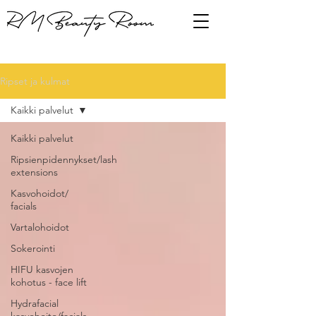
Ripset ja kulmat
Kaikki palvelut
Kaikki palvelut
Ripsienpidennykset/lash
extensions
Kasvohoidot/
facials
Vartalohoidot
Sokerointi
HIFU kasvojen
kohotus - face lift
Hydrafacial