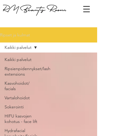
Ripset ja kulmat
Kaikki palvelut
Kaikki palvelut
Ripsienpidennykset/lash
extensions
Kasvohoidot/
facials
Vartalohoidot
Sokerointi
HIFU kasvojen
kohotus - face lift
Hydrafacial