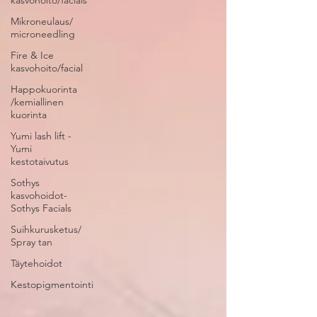
kasvohoito/facials
Mikroneulaus/
microneedling
Fire & Ice
kasvohoito/facial
Happokuorinta
/kemiallinen
kuorinta
Yumi lash lift -
Yumi
kestotaivutus
Sothys
kasvohoidot-
Sothys Facials
Suihkurusketus/
Spray tan
Täytehoidot
Kestopigmentointi