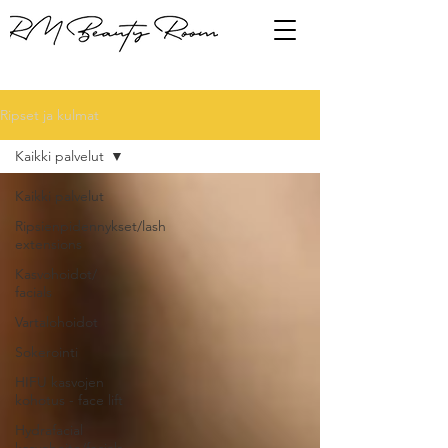
Ripset ja kulmat
Kaikki palvelut
Kaikki palvelut
Ripsienpidennykset/lash
extensions
Kasvohoidot/
facials
Vartalohoidot
Sokerointi
HIFU kasvojen
kohotus - face lift
Hydrafacial