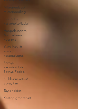
kasvohoito/facials
Mikroneulaus/
microneedling
Fire & Ice
kasvohoito/facial
Happokuorinta
/kemiallinen
kuorinta
Yumi lash lift -
Yumi
kestotaivutus
Sothys
kasvohoidot-
Sothys Facials
Suihkurusketus/
Spray tan
Täytehoidot
Kestopigmentointi