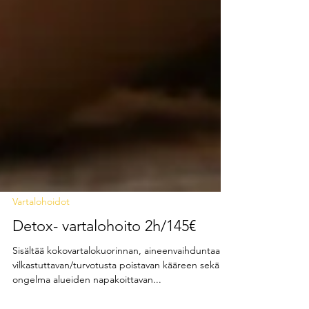
Vartalohoidot
Detox- vartalohoito 2h/145€
Sisältää kokovartalokuorinnan, aineenvaihduntaa
vilkastuttavan/turvotusta poistavan kääreen sekä