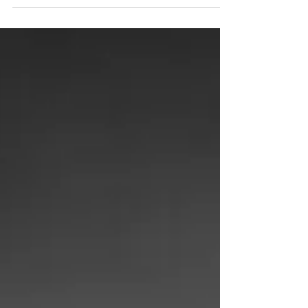
ongelma alueiden napakoittavan...