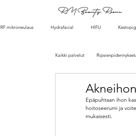
RF mikroneulaus
Hydrafacial
HIFU
Kestopig
Kaikki palvelut
Ripsienpidennykset/
HIFU kasvojen kohotus - face lift
Akneihon
Epäpuhtaan ihon kasv
Fire & Ice kasvohoito/facial
hoitoseerumi ja voit
mukaisesti.
Sothys kasvohoidot- Sothys Facial