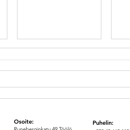
Hydr
Pink anti-age mesoterapia
Osoite:
Puhelin:
Runeberginkatu 49,Töölö