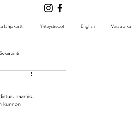
a lahjakortti
Yhteystiedot
English
Varaa aika
Sokerointi
ng
istus, naamio, 
taivutus
on kunnon 
ntointi