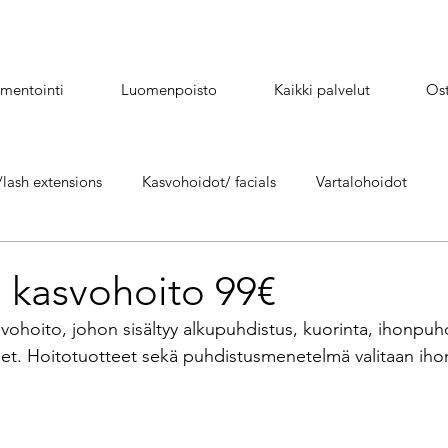
mentointi
Luomenpoisto
Kaikki palvelut
Ost
lash extensions
Kasvohoidot/ facials
Vartalohoidot
Hydrafacial kasvohoito/facials
Mikroneulaus/ microneedli
 kasvohoito 99€
ohoito, johon sisältyy alkupuhdistus, kuorinta, ihonpuhd
Happokuorinta /kemiallinen kuorinta
Yumi lash lift - Yumi kesto
eet. Hoitotuotteet sekä puhdistusmenetelmä valitaan ih
s
Suihkurusketus/ Spray tan
Täytehoidot
Kestopigme