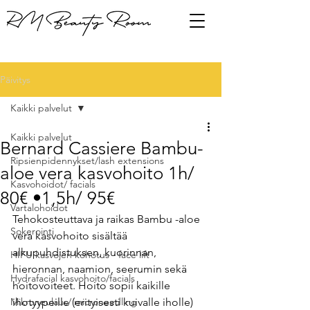
Päivitys
Kaikki palvelut
Kaikki palvelut
Bernard Cassiere Bambu-
Ripsienpidennykset/lash extensions
aloe vera kasvohoito 1h/
Kasvohoidot/ facials
80€ •1,5h/ 95€
Vartalohoidot
Tehokosteuttava ja raikas Bambu -aloe 
Sokerointi
vera kasvohoito sisältää 
alkupuhdistuksen, kuorinnan, 
HIFU kasvojen kohotus - face lift
hieronnan, naamion, seerumin sekä 
Hydrafacial kasvohoito/facials
hoitovoiteet. Hoito sopii kaikille 
Mikroneulaus/ microneedling
ihotyypeille (erityisesti kuivalle iholle) 