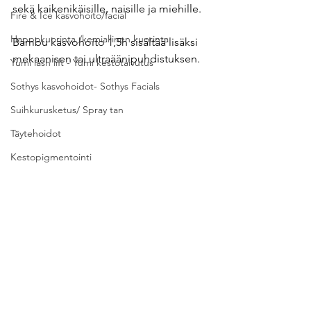
sekä kaikenikäisille, naisille ja miehille.
Fire & Ice kasvohoito/facial
Happokuorinta /kemiallinen kuorinta
Bambu kasvohoito 1,5h sisältää lisäksi 
mekaanisen tai ultraäänipuhdistuksen.
Yumi lash lift - Yumi kestotaivutus
Sothys kasvohoidot- Sothys Facials
Suihkurusketus/ Spray tan
Täytehoidot
Kestopigmentointi