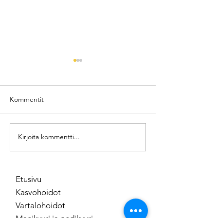
Kommentit
HydraFaciacial k
Pink anti-age mesoterapia
Kirjoita kommentti...
Etusivu
Kasvohoidot
Vartalohoidot