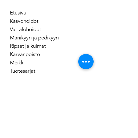
Etusivu
Kasvohoidot
Vartalohoidot
Manikyyri ja pedikyyri
Ripset ja kulmat
Karvanpoisto
Meikki
Tuotesarjat
Lahjakortti
Ota yhteyttä
Osoite:
Runeberginkatu 49,Töölö