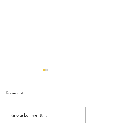
Kommentit
RF + Mikroneulaus
Kirjoita kommentti...
Kestopigmentoi
poisto