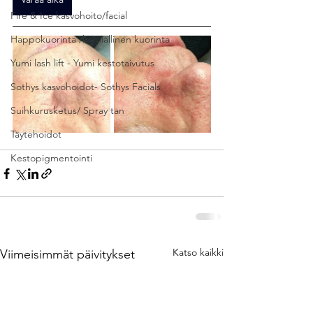
Fire & Ice kasvohoito/facial
Happokuorinta /kemiallinen kuorinta
Yumi lash lift - Yumi kestotaivutus
Sothys kasvohoidot- Sothys Facials
Suihkurusketus/ Spray tan
Täytehoidot
Kestopigmentointi
Katso kaikki
Viimeisimmät päivitykset