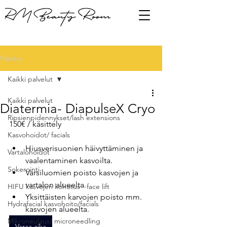
Päivitys
Kaikki palvelut
Kaikki palvelut
Diatermia- DiapulseX Cryo
Ripsienpidennykset/lash extensions
150€ / käsittely
Kasvohoidot/ facials
Hiusverisuonien häivyttäminen ja 
Vartalohoidot
vaalentaminen kasvoilta.
Sokerointi
Varsiluomien poisto kasvojen ja 
vartalon alueelta.
HIFU kasvojen kohotus - face lift
Yksittäisten karvojen poisto mm. 
Hydrafacial kasvohoito/facials
kasvojen alueelta.
Mikroneulaus/ microneedling
Varaa aika