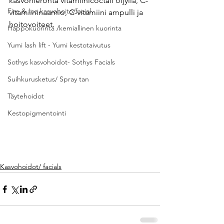
kasvohieronta vitamiinicoctail öljyllä, C- 
Fire & Ice kasvohoito/facial
vitamiininaamio, C-vitamiini ampulli ja  
hoitovoiteet.
Happokuorinta /kemiallinen kuorinta
Yumi lash lift - Yumi kestotaivutus
Sothys kasvohoidot- Sothys Facials
Suihkurusketus/ Spray tan
Täytehoidot
Kestopigmentointi
Kasvohoidot/ facials