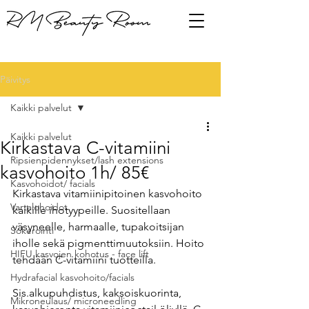
Päivitys
Kaikki palvelut
Kaikki palvelut
Kirkastava C-vitamiini
Ripsienpidennykset/lash extensions
kasvohoito 1h/ 85€
Kasvohoidot/ facials
Kirkastava vitamiinipitoinen kasvohoito 
Vartalohoidot
kaikille ihotyypeille. Suositellaan 
väsyneelle, harmaalle, tupakoitsijan 
Sokerointi
iholle sekä pigmenttimuutoksiin. Hoito 
HIFU kasvojen kohotus - face lift
tehdään C-vitamiini tuotteilla.
Hydrafacial kasvohoito/facials
Sis.alkupuhdistus, kaksoiskuorinta, 
Mikroneulaus/ microneedling