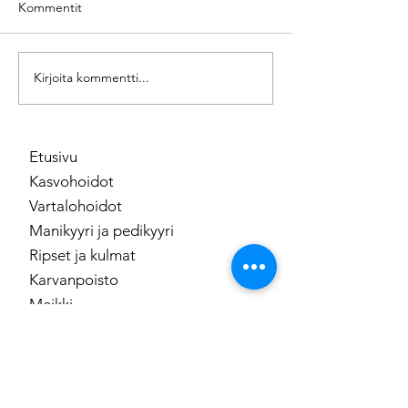
Kommentit
HydraFaciacial k
Pink anti-age mesoterapia
Kirjoita kommentti...
Etusivu
Kasvohoidot
Vartalohoidot
Manikyyri ja pedikyyri
Ripset ja kulmat
Karvanpoisto
Meikki
Tuotesarjat
Lahjakortti
Ota yhteyttä