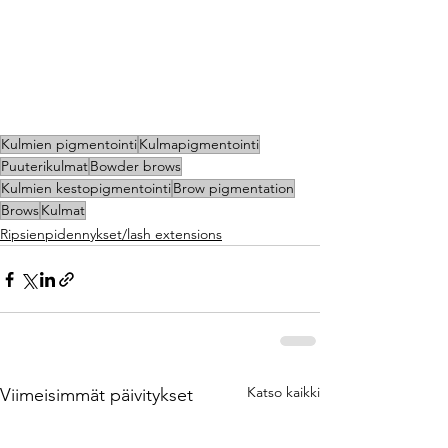
Kulmien pigmentointi
Kulmapigmentointi
Puuterikulmat
Bowder brows
Kulmien kestopigmentointi
Brow pigmentation
Brows
Kulmat
Ripsienpidennykset/lash extensions
Katso kaikki
Viimeisimmät päivitykset