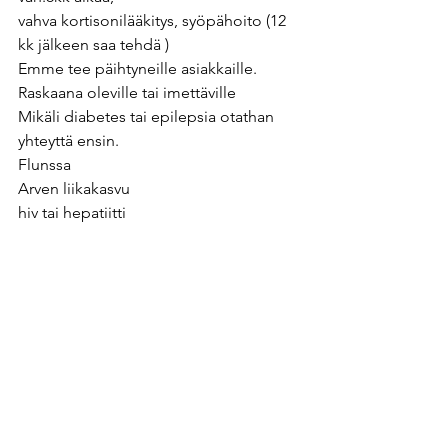
vahva kortisonilääkitys, syöpähoito (12 
kk jälkeen saa tehdä )
Emme tee päihtyneille asiakkaille.
Raskaana oleville tai imettäville
Mikäli diabetes tai epilepsia otathan 
yhteyttä ensin.
Flunssa
Arven liikakasvu
hiv tai hepatiitti