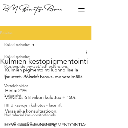
Päivitys
Kaikki palvelut
Kaikki palvelut
Kulmien kestopigmentointi
Ripsienpidennykset/lash extensions
Kulmien pigmentointi luonnollisella 
Kasvohoidot/ facials
puuteri - Powder brows- menetelmällä.
Vartalohoidot
Hinta: 249€ 
Sokerointi
Vahvistus 6-8 viikon kuluttua + 150€
HIFU kasvojen kohotus - face lift
Varaa aika konsultaatioon.
Hydrafacial kasvohoito/facials
Mikroneulaus/ microneedling
HYVÄ TIETÄÄ ENNEN PIGMENTOINTIA: