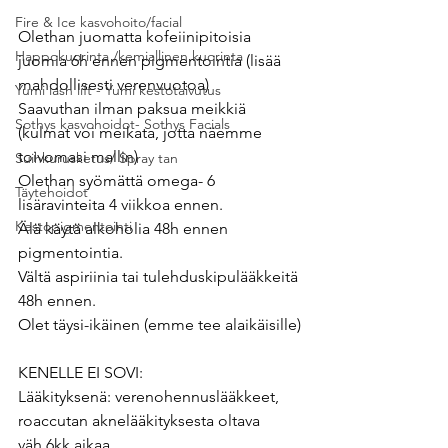
Fire & Ice kasvohoito/facial
Olethan juomatta kofeiinipitoisia 
Happokuorinta /kemiallinen kuorinta
juomia 6h ennen pigmentointia (lisää 
mahdollisesti verenvuotoa)
Yumi lash lift - Yumi kestotaivutus
Saavuthan ilman paksua meikkiä 
Sothys kasvohoidot- Sothys Facials
(kulmat voi meikata, jotta näemme 
toivomasi mallin)
Suihkurusketus/ Spray tan
Olethan syömättä omega- 6 
Täytehoidot
lisäravinteita 4 viikkoa ennen.
Kestopigmentointi
Älä käytä alkoholia 48h ennen 
pigmentointia.
Vältä aspiriinia tai tulehduskipulääkkeitä 
48h ennen.
Olet täysi-ikäinen (emme tee alaikäisille)
KENELLE EI SOVI:
Lääkityksenä: verenohennuslääkkeet, 
roaccutan aknelääkityksesta oltava 
väh.6kk aikaa, 