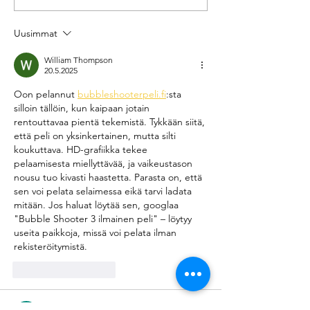
kestopigmentoin
Uusimmat
William Thompson
20.5.2025
Oon pelannut 
bubbleshooterpeli.fi
:sta 
silloin tällöin, kun kaipaan jotain 
rentouttavaa pientä tekemistä. Tykkään siitä, 
että peli on yksinkertainen, mutta silti 
koukuttava. HD-grafiikka tekee 
pelaamisesta miellyttävää, ja vaikeustason 
nousu tuo kivasti haastetta. Parasta on, että 
sen voi pelata selaimessa eikä tarvi ladata 
mitään. Jos haluat löytää sen, googlaa 
"Bubble Shooter 3 ilmainen peli" – löytyy 
useita paikkoja, missä voi pelata ilman 
rekisteröitymistä.
Tykkää
vastaus
Osborn Tyler