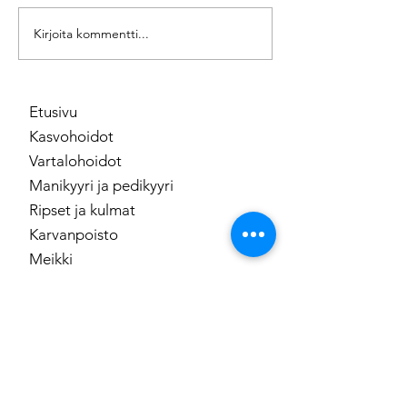
HydraFaciacial k
Pink anti-age mesoterapia
Kirjoita kommentti...
Etusivu
Kasvohoidot
Vartalohoidot
Manikyyri ja pedikyyri
Ripset ja kulmat
Karvanpoisto
Meikki
Tuotesarjat
Lahjakortti
Ota yhteyttä