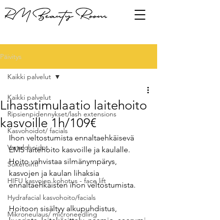
Päivitys
Kaikki palvelut
Kaikki palvelut
Lihasstimulaatio laitehoito
Ripsienpidennykset/lash extensions
kasvoille 1h/109€
Kasvohoidot/ facials
Ihon veltostumista ennaltaehkäisevä  
Vartalohoidot
EMS laitehoito kasvoille ja kaulalle. 
Hoito vahvistaa silmänympärys, 
Sokerointi
kasvojen ja kaulan lihaksia 
HIFU kasvojen kohotus - face lift
ennaltaehkäisten ihon veltostumista.
Hydrafacial kasvohoito/facials
Hoitoon sisältyy alkupuhdistus, 
Mikroneulaus/ microneedling