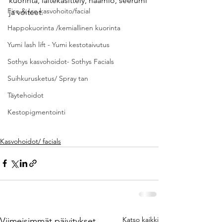
kuorinta, laitekäsittely, naamio, seerumi 
Fire & Ice kasvohoito/facial
ja voiteet. 
Happokuorinta /kemiallinen kuorinta
Yumi lash lift - Yumi kestotaivutus
Sothys kasvohoidot- Sothys Facials
Suihkurusketus/ Spray tan
Täytehoidot
Kestopigmentointi
Kasvohoidot/ facials
Katso kaikki
Viimeisimmät päivitykset