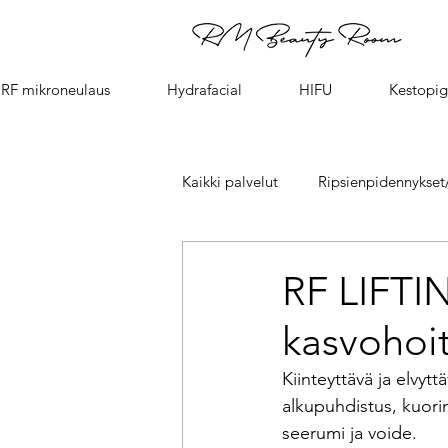
RF mikroneulaus
Hydrafacial
HIFU
Kestopig
Kaikki palvelut
Ripsienpidennykset/
HIFU kasvojen kohotus - face lift
RF LIFTI
kasvohoi
Fire & Ice kasvohoito/facial
Kiinteyttävä ja elvytt
alkupuhdistus, kuorin
Sothys kasvohoidot- Sothys Facial
seerumi ja voide.