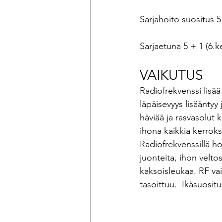
Sarjahoito suositus 5
Sarjaetuna 5 + 1 (6.k
VAIKUTUS
Radiofrekvenssi lisää
läpäisevyys lisääntyy 
häviää ja rasvasolut
ihona kaikkia kerroks
Radiofrekvenssillä h
juonteita, ihon velto
kaksoisleukaa. RF vaik
tasoittuu.  Ikäsuositu