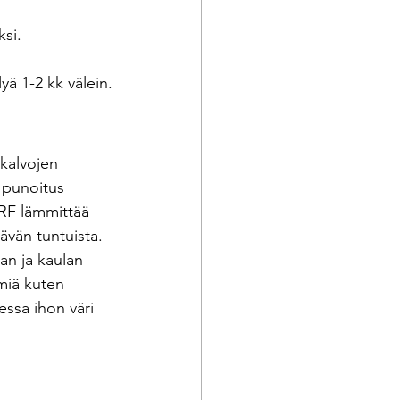
ksi.
yä 1-2 kk välein.
ukalvojen 
, punoitus 
 RF lämmittää 
ävän tuntuista. 
an ja kaulan 
miä kuten 
essa ihon väri 