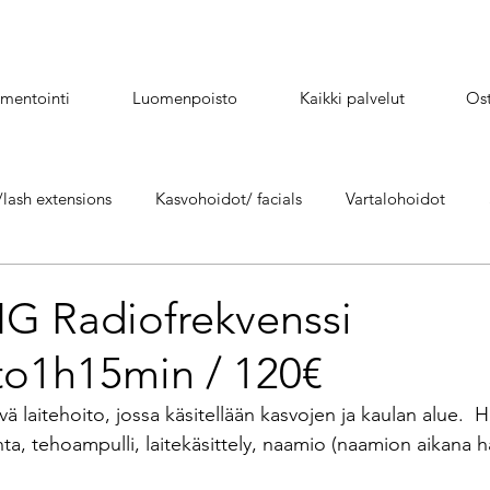
mentointi
Luomenpoisto
Kaikki palvelut
Ost
lash extensions
Kasvohoidot/ facials
Vartalohoidot
Hydrafacial kasvohoito/facials
Mikroneulaus/ microneedli
NG Radiofrekvenssi
to1h15min / 120€
Happokuorinta /kemiallinen kuorinta
Yumi lash lift - Yumi kesto
ävä laitehoito, jossa käsitellään kasvojen ja kaulan alue.  H
ta, tehoampulli, laitekäsittely, naamio (naamion aikana ha
s
Suihkurusketus/ Spray tan
Täytehoidot
Kestopigme