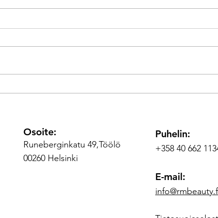
Hydr
Pink anti-age mesoterapia
Osoite:
Puhelin:
Runeberginkatu 49,Töölö
+358 40 662 11
00260 Helsinki
E-mail:
info@rmbeauty.f