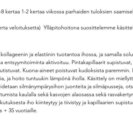
-8 kertaa 1-2 kertaa viikossa parhaiden tuloksien saamise
erta veloituksetta)  Ylläpitohoitona suosittelemme käsittel
 kollageenin ja elastiinin tuotantoa ihossa, ja samalla sol
ja entsyymitoiminta aktivoituu. Pintakapillaarit supistuvat
 kutistuvat. Kuona-aineet poistuvat kudoksista paremmin.
ia, ja hoito tuntuukin lämpönä iholla. Käsittely on miellytt
oidetaan silmänympärysihon juonteita ja silmäpusseja, ots
stumista kaulalla sekä kasvojen alaosassa sekä rasvakerty
utuksesta iho kiinteytyy ja tiivistyy ja kapillaarien supistu
s + 35 vuotiaille.