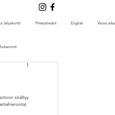
a lahjakortti
Yhteystiedot
English
Varaa aika
Sokerointi
ng
taivutus
oitoon sisältyy 
rtiahieronta) 
ntointi