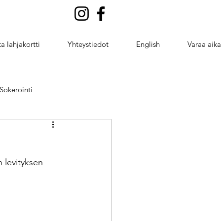
a lahjakortti
Yhteystiedot
English
Varaa aika
Sokerointi
ng
 levityksen 
taivutus
ntointi