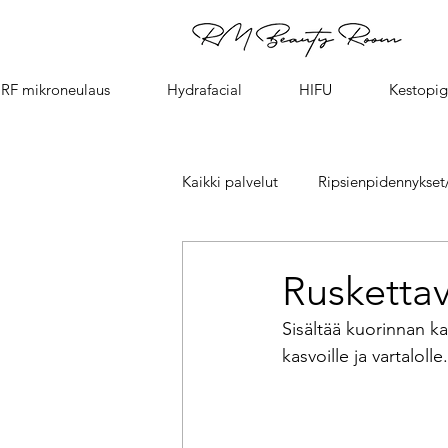
RF mikroneulaus
Hydrafacial
HIFU
Kestopig
Kaikki palvelut
Ripsienpidennykset/
HIFU kasvojen kohotus - face lift
Ruskettav
Sisältää kuorinnan ka
Fire & Ice kasvohoito/facial
kasvoille ja vartalolle.
Sothys kasvohoidot- Sothys Facial