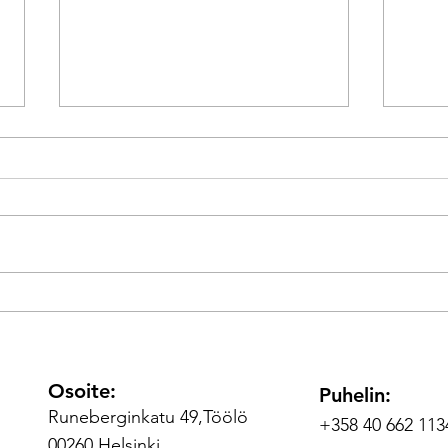
Hieronnat hinnasto ja
Selä
kuvaukset
Hydr
104€ 
Osoite:
Puhelin:
Runeberginkatu 49,Töölö
+358 40 662 11
00260 Helsinki