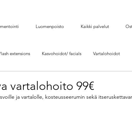
mentointi
Luomenpoisto
Kaikki palvelut
Ost
lash extensions
Kasvohoidot/ facials
Vartalohoidot
Hydrafacial kasvohoito/facials
Mikroneulaus/ microneedli
a vartalohoito 99€
svoille ja vartalolle, kosteusseerumin sekä itseruskettavan
Happokuorinta /kemiallinen kuorinta
Yumi lash lift - Yumi kesto
s
Suihkurusketus/ Spray tan
Täytehoidot
Kestopigme