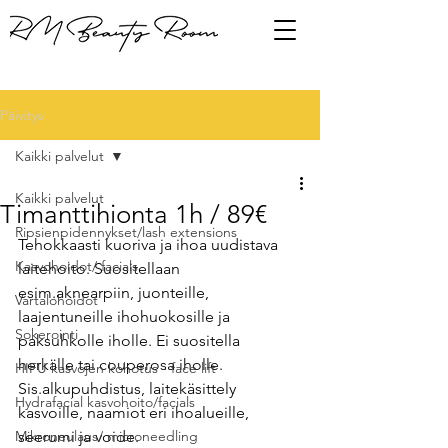
Päivitys
Kaikki palvelut
Kaikki palvelut
Timanttihionta 1h / 89€
Ripsienpidennykset/lash extensions
Tehokkaasti kuoriva ja ihoa uudistava 
Kasvohoidot/ facials
laitehoito. Suositellaan 
esim.aknearpiin, juonteille, 
Vartalohoidot
laajentuneille ihohuokosille ja 
Sokerointi
paksuhkolle iholle. Ei suositella 
herkälle tai couperosa iholle. 
HIFU kasvojen kohotus - face lift
Sis.alkupuhdistus, laitekäsittely 
Hydrafacial kasvohoito/facials
kasvoille, naamiot eri ihoalueille, 
Mikroneulaus/ microneedling
seerumi ja voide.