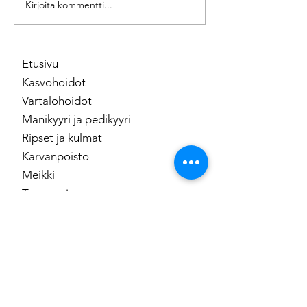
HydraFaciacial k
Pink anti-age mesoterapia
Kirjoita kommentti...
Etusivu
Kasvohoidot
Vartalohoidot
Manikyyri ja pedikyyri
Ripset ja kulmat
Karvanpoisto
Meikki
Tuotesarjat
Lahjakortti
Ota yhteyttä