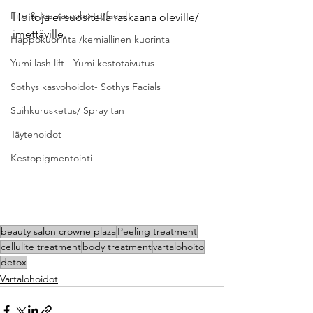
Fire & Ice kasvohoito/facial
Hoitoja ei suositella raskaana oleville/ 
imettäville.
Happokuorinta /kemiallinen kuorinta
Yumi lash lift - Yumi kestotaivutus
Sothys kasvohoidot- Sothys Facials
Suihkurusketus/ Spray tan
Täytehoidot
Kestopigmentointi
beauty salon crowne plaza
Peeling treatment
cellulite treatment
body treatment
vartalohoito
detox
Vartalohoidot