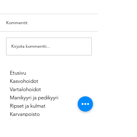
Kommentit
Kirjoita kommentti...
Hieronnat hinnasto ja
Selän ihonpuhdis
kuvaukset
Hydrafacial selän
puhdistus 104€ H
Etusivu
Kasvohoidot
Vartalohoidot
Manikyyri ja pedikyyri
Ripset ja kulmat
Karvanpoisto
Meikki
Tuotesarjat