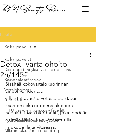
Päivitys
Kaikki palvelut
Kaikki palvelut
Detox- vartalohoito
Ripsienpidennykset/lash extensions
2h/145€
Kasvohoidot/ facials
Sisältää kokovartalokuorinnan, 
Vartalohoidot
aineenvaihduntaa 
vilkastuttavan/turvotusta poistavan 
Sokerointi
kääreen sekä ongelma alueiden 
HIFU kasvojen kohotus - face lift
napakoittavan hieronnan, joka tehdään 
osittain käsin, osin lymfaattisilla 
Hydrafacial kasvohoito/facials
imukupeilla tarvittaessa.
Mikroneulaus/ microneedling